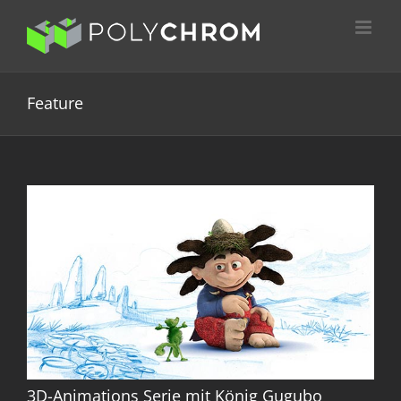
Zum
Inhalt
springen
Feature
3D-Animations Serie mit König Gugubo